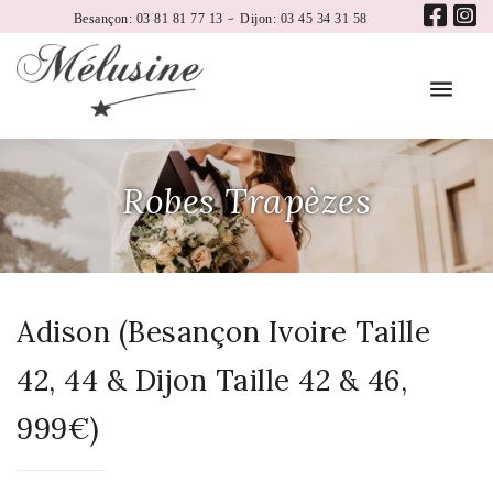
-
Besançon: 03 81 81 77 13
Dijon: 03 45 34 31 58
Robes Trapèzes
Adison (Besançon Ivoire Taille
42, 44 & Dijon Taille 42 & 46,
999€)